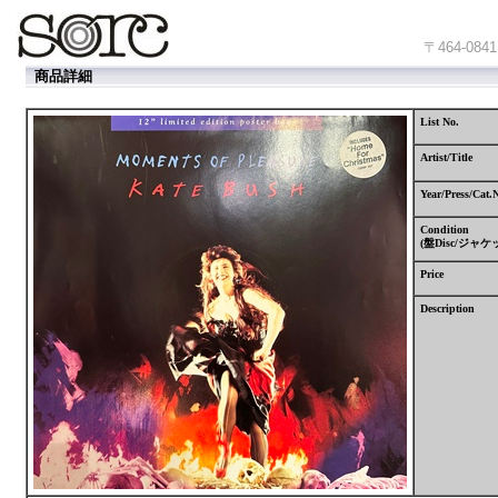
〒464-
商品詳細
List No.
Artist/Title
Year/Press/Cat.
Condition
(
盤
Disc/
ジャケ
Price
Description